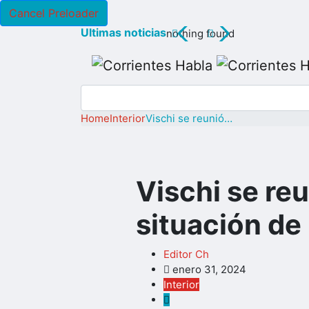
Cancel Preloader
nothing found
Home
Interior
Vischi se reunió…
Vischi se re
situación de 
Editor Ch
enero 31, 2024
Interior