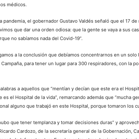
mos médicos.
 la pandemia, el gobernador Gustavo Valdés señaló que el 17 de
tuvimos que dar una orden odiosa: que la gente se vaya a sus ca
que no sabíamos nada del Covid-19”.
legamos a la conclusión que debíamos concentrarnos en un solo l
 Campaña, para tener un lugar para 300 respiradores, con la pos
palabras a aquellos que “mentían y decían que este era el Hospi
te es el Hospital de la vida”, remarcando además que “mucha ge
onal alguno que trabajó en este Hospital, porque tomaron los c
hubo que tener templanza y tomar decisiones duras” y aprovechó
 Ricardo Cardozo, de la secretaría general de la Gobernación, Ca