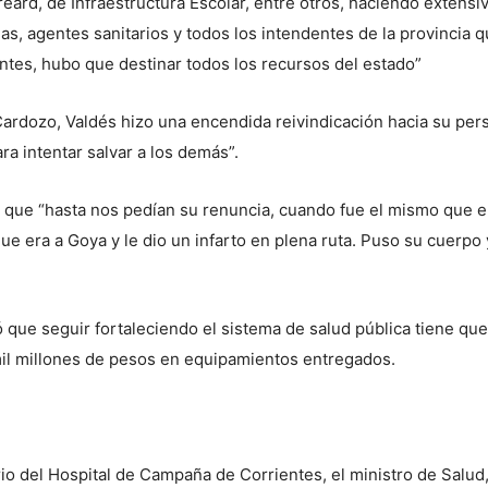
Breard, de Infraestructura Escolar, entre otros, haciendo exten
, agentes sanitarios y todos los intendentes de la provincia qu
tes, hubo que destinar todos los recursos del estado”
 Cardozo, Valdés hizo una encendida reivindicación hacia su per
ra intentar salvar a los demás”.
que “hasta nos pedían su renuncia, cuando fue el mismo que el 
que era a Goya y le dio un infarto en plena ruta. Puso su cuerpo
que seguir fortaleciendo el sistema de salud pública tiene que
 mil millones de pesos en equipamientos entregados.
rio del Hospital de Campaña de Corrientes, el ministro de Salud