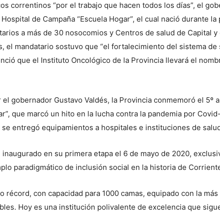
os correntinos “por el trabajo que hacen todos los días”, el g
el Hospital de Campaña “Escuela Hogar”, el cual nació durante l
arios a más de 30 nosocomios y Centros de salud de Capital y e
, el mandatario sostuvo que “el fortalecimiento del sistema de
nció que el Instituto Oncológico de la Provincia llevará el nomb
el gobernador Gustavo Valdés, la Provincia conmemoró el 5º an
”, que marcó un hito en la lucha contra la pandemia por Covid-
 se entregó equipamientos a hospitales e instituciones de salud
 inaugurado en su primera etapa el 6 de mayo de 2020, exclusi
lo paradigmático de inclusión social en la historia de Corrient
po récord, con capacidad para 1000 camas, equipado con la más
es. Hoy es una institución polivalente de excelencia que sigue 