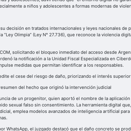
cialmente a niños y adolescentes a formas modernas de violencia
su decisión en tratados internacionales y leyes nacionales de p
 la “Ley Olimpia” (Ley N° 27.736), que reconoce la violencia dig
OM, solicitando el bloqueo inmediato del acceso desde Argentin
denó la notificación a la Unidad Fiscal Especializada en Ciber
mpulse medidas que permitan identificar a los responsables.
edite el cese del riesgo de daño, priorizando el interés superio
esumen del hecho que originó la intervención judicial
enuncia de un progenitor, quien aportó el nombre de la aplicació
do sexual falso sin consentimiento. La herramienta digital que
icial, emplea modelos avanzados de inteligencia artificial para
mas.
por WhatsApp, el juzgado destacó que el daño concreto se produ