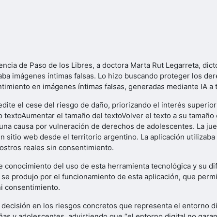
encia de Paso de los Libres, a doctora Marta Rut Legarreta, di
aba imágenes íntimas falsas. Lo hizo buscando proteger los de
ntimiento en imágenes íntimas falsas, generadas mediante IA a t
edite el cese del riesgo de daño, priorizando el interés superio
o textoAumentar el tamaño del textoVolver el texto a su tamaño
 una causa por vulneración de derechos de adolescentes. La jue
tio web desde el territorio argentino. La aplicación utilizaba i
stros reales sin consentimiento.
se conocimiento del uso de esta herramienta tecnológica y su di
 se produjo por el funcionamiento de esta aplicación, que perm
ni consentimiento.
decisión en los riesgos concretos que representa el entorno dig
as y adolescentes, advirtiendo que “el entorno digital no garan