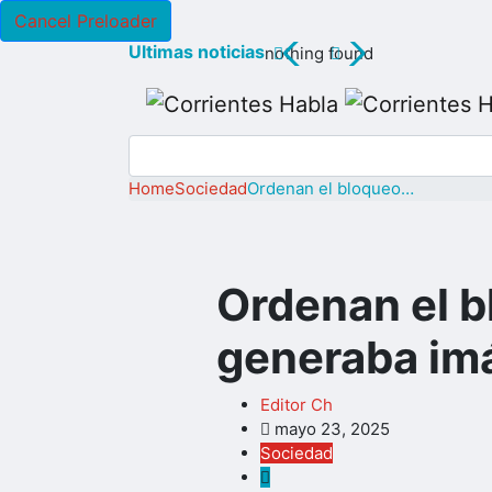
Cancel Preloader
nothing found
Home
Sociedad
Ordenan el bloqueo…
Ordenan el b
generaba imá
Editor Ch
mayo 23, 2025
Sociedad