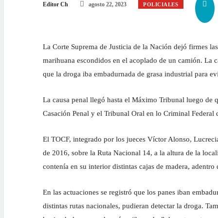
Editor Ch
agosto 22, 2023
POLICIALES
La Corte Suprema de Justicia de la Nación dejó firmes las
marihuana escondidos en el acoplado de un camión. La ca
que la droga iba embadurnada de grasa industrial para evit
La causa penal llegó hasta el Máximo Tribunal luego de qu
Casación Penal y el Tribunal Oral en lo Criminal Federal
El TOCF, integrado por los jueces Víctor Alonso, Lucrec
de 2016, sobre la Ruta Nacional 14, a la altura de la l
contenía en su interior distintas cajas de madera, adentro
En las actuaciones se registró que los panes iban embadurn
distintas rutas nacionales, pudieran detectar la droga. T