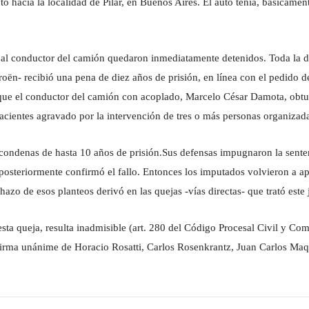
o hacia la localidad de Pilar, en Buenos Aires. El auto tenía, básicament
to al conductor del camión quedaron inmediatamente detenidos. Toda la 
oën- recibió una pena de diez años de prisión, en línea con el pedido de
 que el conductor del camión con acoplado, Marcelo César Damota, obtuv
efacientes agravado por la intervención de tres o más personas organiza
s condenas de hasta 10 años de prisión.Sus defensas impugnaron la sente
posteriormente confirmó el fallo. Entonces los imputados volvieron a ape
chazo de esos planteos derivó en las quejas -vías directas- que trató est
ta queja, resulta inadmisible (art. 280 del Código Procesal Civil y Come
a firma unánime de Horacio Rosatti, Carlos Rosenkrantz, Juan Carlos Maq