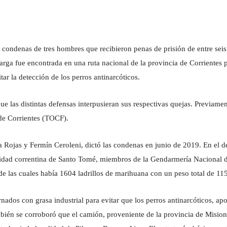
 condenas de tres hombres que recibieron penas de prisión de entre seis
rga fue encontrada en una ruta nacional de la provincia de Corriente
ar la detección de los perros antinarcóticos.
e las distintas defensas interpusieran sus respectivas quejas. Previamen
 de Corrientes (TOCF).
ia Rojas y Fermín Ceroleni, dictó las condenas en junio de 2019. En el
ocalidad correntina de Santo Tomé, miembros de la Gendarmería Naciona
 de las cuales había 1604 ladrillos de marihuana con un peso total de 115
ados con grasa industrial para evitar que los perros antinarcóticos, apo
ambién se corroboró que el camión, proveniente de la provincia de Misio