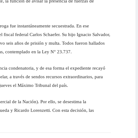
e, la función de avisar la presencia de fuerzas de
droga fue instantáneamente secuestrada. En ese
l fiscal federal Carlos Schaefer. Su hijo Ignacio Salvador,
o seis años de prisión y multa. Todos fueron hallados
das, contemplado en la Ley N° 23.737.
ncia condenatoria, y de esa forma el expediente recayó
lar, a través de sendos recursos extraordinarios, para
e jueves el Máximo Tribunal del país.
rcial de la Nación). Por ello, se desestima la
ueda y Ricardo Lorenzetti. Con esta decisión, las